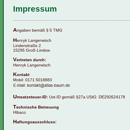
Impressum
A
ngaben bemäß § 5 TMG
H
enryk Langerwisch
Lindenstraße 2
15295 Groß-Lindow
V
ertreten durch:
Henryk Langerwisch
K
ontakt
Mobil: 0171 5018883
U
msatzsteuer-ID:
Ust-ID gemäß §27a UStG: DE292624178
T
echnische Betreuung
Hibaco
H
aftungsausschluss: